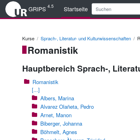
Zum Hauptinhalt
4.5
GRIPS
Startseite
Kurse
Sprach-, Literatur- und Kulturwissenschaften
R
Romanistik
Hauptbereich Sprach-, Litera
Romanistik
[...]
Albers, Marina
Alvarez Olañeta, Pedro
Arnet, Manon
Biberger, Johanna
Böhmelt, Agnes