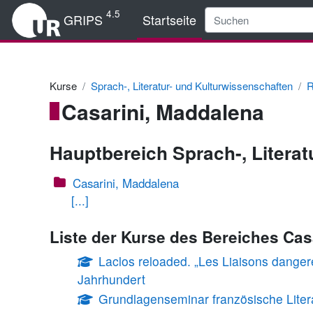
Zum Hauptinhalt
4.5
GRIPS
Startseite
Kurse
Sprach-, Literatur- und Kulturwissenschaften
R
Casarini, Maddalena
Hauptbereich Sprach-, Litera
Casarini, Maddalena
[...]
Liste der Kurse des Bereiches Cas
Laclos reloaded. „Les Liaisons danger
Jahrhundert
Grundlagenseminar französische Liter