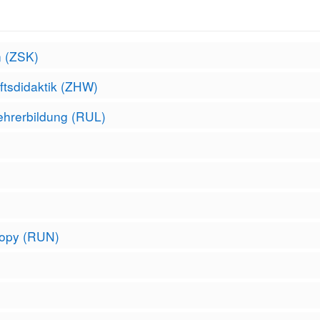
n (ZSK)
ftsdidaktik (ZHW)
ehrerbildung (RUL)
copy (RUN)