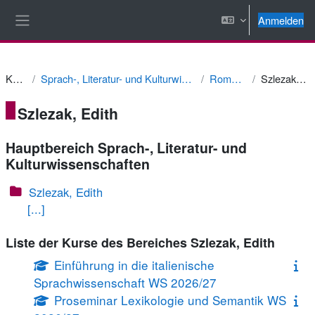
Zum Hauptinhalt
Anmelden
Website-Übersicht
Kurse
Sprach-, Literatur- und Kulturwissenschaften
Romanistik
Szlezak, Edith
Szlezak, Edith
Hauptbereich Sprach-, Literatur- und
Kulturwissenschaften
Szlezak, Edith
[...]
Liste der Kurse des Bereiches Szlezak, Edith
Einführung in die italienische
Sprachwissenschaft WS 2026/27
Proseminar Lexikologie und Semantik WS