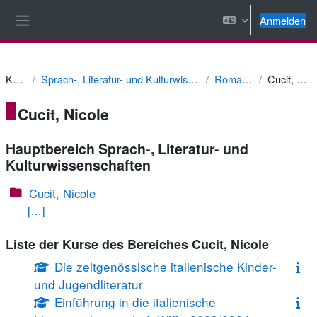
Zum Hauptinhalt
Anmelden
Website-Übersicht
Kurse
Sprach-, Literatur- und Kulturwissenschaften
Romanistik
Cucit, Nicole
Cucit, Nicole
Hauptbereich Sprach-, Literatur- und
Kulturwissenschaften
Cucit, Nicole
[...]
Liste der Kurse des Bereiches Cucit, Nicole
Die zeitgenössische italienische Kinder-
und Jugendliteratur
Einführung in die italienische