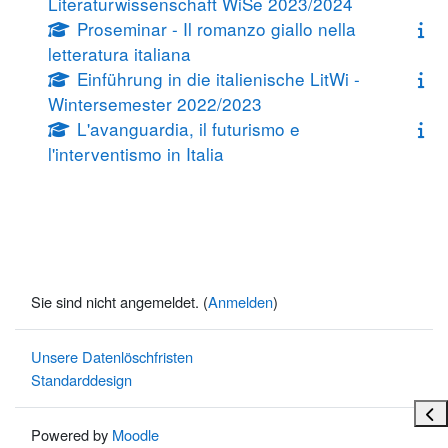
Literaturwissenschaft WiSe 2023/2024
Proseminar - Il romanzo giallo nella
letteratura italiana
Einführung in die italienische LitWi -
Wintersemester 2022/2023
L'avanguardia, il futurismo e
l'interventismo in Italia
Sie sind nicht angemeldet. (
Anmelden
)
Unsere Datenlöschfristen
Standarddesign
Bloc
Powered by
Moodle