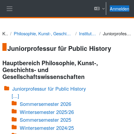
Zum Hauptinhalt
Anmelden
Website-Übersicht
Kurse
Philosophie, Kunst-, Geschichts- und Gesellschaftswissenschaften
Institut für Geschichte
Juniorprofessur für Public History
Juniorprofessur für Public History
Hauptbereich Philosophie, Kunst-,
Geschichts- und
Gesellschaftswissenschaften
Juniorprofessur für Public History
[...]
Sommersemester 2026
Wintersemester 2025/26
Sommersemester 2025
Wintersemester 2024/25