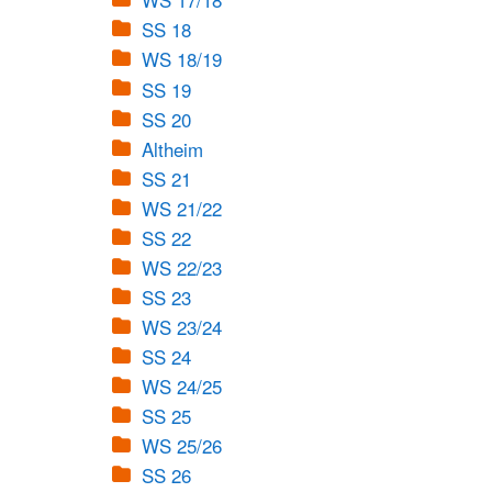
WS 17/18
SS 18
WS 18/19
SS 19
SS 20
Altheim
SS 21
WS 21/22
SS 22
WS 22/23
SS 23
WS 23/24
SS 24
WS 24/25
SS 25
WS 25/26
SS 26