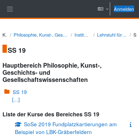
Zum Hauptinhalt
Anmelden
Website-Übersicht
Kurse
Philosophie, Kunst-, Geschichts- und Gesellschaftswissenschaften
Institut für Geschichte
Lehrstuhl für Vor- und Frühgeschichte
SS
SS 19
Hauptbereich Philosophie, Kunst-,
Geschichts- und
Gesellschaftswissenschaften
SS 19
[...]
Liste der Kurse des Bereiches SS 19
SoSe 2019 Fundplatzkartierungen am
Beispiel von LBK-Gräberfeldern