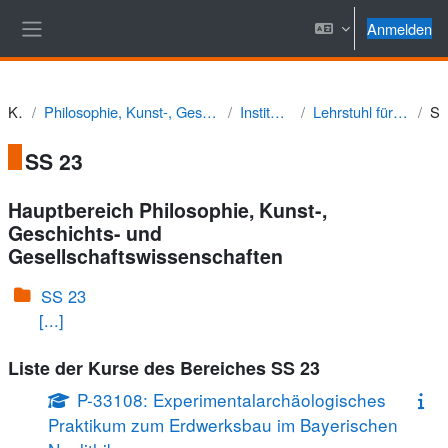
Zum Hauptinhalt
Anmelden
Website-Übersicht
Kurse
Philosophie, Kunst-, Geschichts- und Gesellschaftswissenschaften
Institut für Geschichte
Lehrstuhl für Vor- und Frühgeschichte
SS
SS 23
Hauptbereich Philosophie, Kunst-,
Geschichts- und
Gesellschaftswissenschaften
SS 23
[...]
Liste der Kurse des Bereiches SS 23
P-33108: Experimentalarchäologisches
Praktikum zum Erdwerksbau im Bayerischen