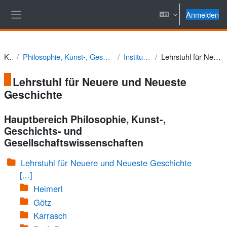
Zum Hauptinhalt
Anmelden
Website-Übersicht
Kurse
Philosophie, Kunst-, Geschichts- und Gesellschaftswissenschaften
Institut für Geschichte
Lehrstuhl für Neuere und Neueste Geschichte
Lehrstuhl für Neuere und Neueste
Geschichte
Hauptbereich Philosophie, Kunst-,
Geschichts- und
Gesellschaftswissenschaften
Lehrstuhl für Neuere und Neueste Geschichte
[...]
Heimerl
Götz
Karrasch