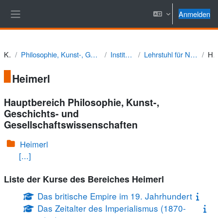
Zum Hauptinhalt
Anmelden
Website-Übersicht
Kurse
Philosophie, Kunst-, Geschichts- und Gesellschaftswissenschaften
Institut für Geschichte
Lehrstuhl für Neuere und Neueste Geschichte
Heim
Heimerl
Hauptbereich Philosophie, Kunst-,
Geschichts- und
Gesellschaftswissenschaften
Heimerl
[...]
Liste der Kurse des Bereiches Heimerl
Das britische Empire im 19. Jahrhundert
Das Zeitalter des Imperialismus (1870-