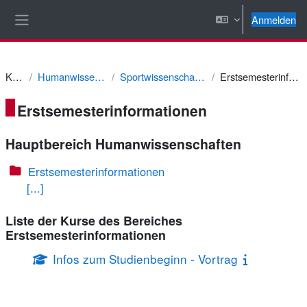
Zum Hauptinhalt
Anmelden
Website-Übersicht
Kurse
Humanwissenschaften
Sportwissenschaft - Lehramt
Erstsemesterinformationen
Erstsemesterinformationen
Hauptbereich Humanwissenschaften
Erstsemesterinformationen
[...]
Liste der Kurse des Bereiches
Erstsemesterinformationen
Infos zum Studienbeginn - Vortrag