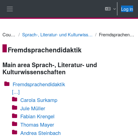
Skip to main content
Log in
Side panel
Courses
Sprach-, Literatur- und Kulturwissenschaften
Fremdsprachendidaktik
Fremdsprachendidaktik
Main area Sprach-, Literatur- und
Kulturwissenschaften
Fremdsprachendidaktik
[...]
Carola Surkamp
Jule Müller
Fabian Krengel
Thomas Mayer
Andrea Steinbach