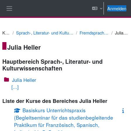
Zum Hauptinhalt
Anmelden
Website-Übersicht
Kurse
Sprach-, Literatur- und Kulturwissenschaften
Fremdsprachendidaktik
Julia Heller
Julia Heller
Hauptbereich Sprach-, Literatur- und
Kulturwissenschaften
Julia Heller
[...]
Liste der Kurse des Bereiches Julia Heller
Basiskurs Unterrichtspraxis
(Begleitseminar für das studienbegleitende
Praktikum für Französisch, Spanisch,