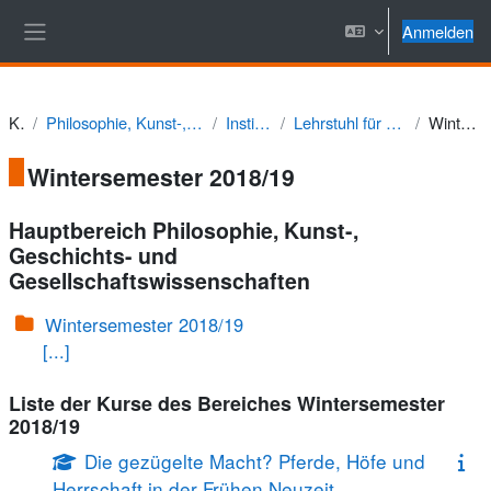
Zum Hauptinhalt
Anmelden
Website-Übersicht
Kurse
Philosophie, Kunst-, Geschichts- und Gesellschaftswissenschaften
Institut für Geschichte
Lehrstuhl für Neuere Geschichte (Prof. Rudolph)
Wintersemester 2018/19
Wintersemester 2018/19
Hauptbereich Philosophie, Kunst-,
Geschichts- und
Gesellschaftswissenschaften
Wintersemester 2018/19
[...]
Liste der Kurse des Bereiches Wintersemester
2018/19
Die gezügelte Macht? Pferde, Höfe und
Herrschaft in der Frühen Neuzeit