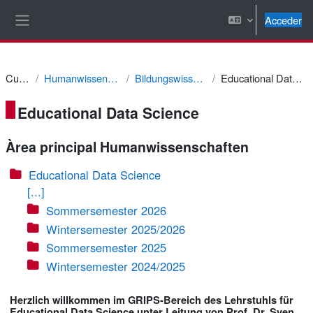
Salta al contenido principal
Acceder
Panel lateral
Cursos
Humanwissenschaften
Bildungswissenschaft
Educational Data Science
Educational Data Science
Àrea principal Humanwissenschaften
Educational Data Science
[...]
Sommersemester 2026
Wintersemester 2025/2026
Sommersemester 2025
Wintersemester 2024/2025
Herzlich willkommen im GRIPS-Bereich des Lehrstuhls für
Educational Data Science unter Leitung von Prof. Dr. Sven