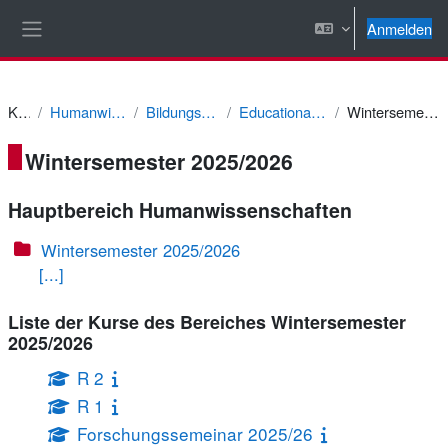
Zum Hauptinhalt
Anmelden
Website-Übersicht
Kurse
Humanwissenschaften
Bildungswissenschaft
Educational Data Science
Wintersemester 2025/2026
Wintersemester 2025/2026
Hauptbereich Humanwissenschaften
Wintersemester 2025/2026
[...]
Liste der Kurse des Bereiches Wintersemester
2025/2026
R 2
R 1
Forschungssemeinar 2025/26