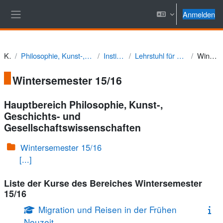
Zum Hauptinhalt
Anmelden
Website-Übersicht
Kurse
Philosophie, Kunst-, Geschichts- und Gesellschaftswissenschaften
Institut für Geschichte
Lehrstuhl für Neuere Geschichte (Prof. Rudolph)
Wintersemester 15/16
Wintersemester 15/16
Hauptbereich Philosophie, Kunst-,
Geschichts- und
Gesellschaftswissenschaften
Wintersemester 15/16
[...]
Liste der Kurse des Bereiches Wintersemester
15/16
Migration und Reisen in der Frühen
Neuzeit