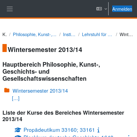
Zum Hauptinhalt
Anmelden
Website-Übersicht
Kurse
Philosophie, Kunst-, Geschichts- und Gesellschaftswissenschaften
Institut für Geschichte
Lehrstuhl für Neuere Geschichte (Prof. Rudolph)
Wintersemester 2013/14
Wintersemester 2013/14
Hauptbereich Philosophie, Kunst-,
Geschichts- und
Gesellschaftswissenschaften
Wintersemester 2013/14
[...]
Liste der Kurse des Bereiches Wintersemester
2013/14
Propädeutikum 33160; 33161