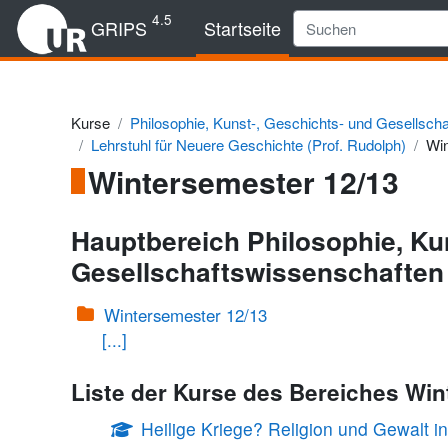
Zum Hauptinhalt
4.5
GRIPS
Startseite
Kurse
Philosophie, Kunst-, Geschichts- und Gesellsch
Lehrstuhl für Neuere Geschichte (Prof. Rudolph)
Win
Wintersemester 12/13
Hauptbereich Philosophie, Ku
Gesellschaftswissenschaften
Wintersemester 12/13
[...]
Liste der Kurse des Bereiches Win
Heilige Kriege? Religion und Gewalt i