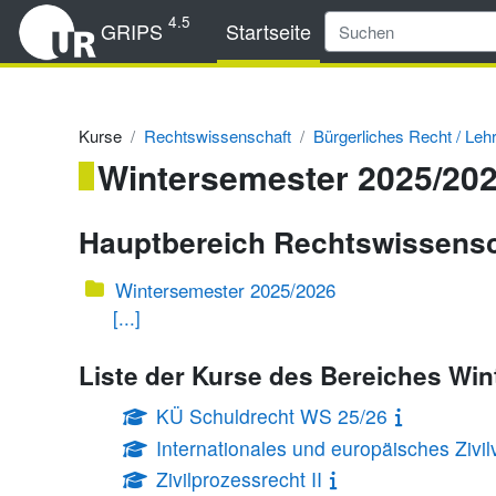
Zum Hauptinhalt
4.5
GRIPS
Startseite
Kurse
Rechtswissenschaft
Bürgerliches Recht / Leh
Wintersemester 2025/20
Hauptbereich Rechtswissens
Wintersemester 2025/2026
[...]
Liste der Kurse des Bereiches Wi
KÜ Schuldrecht WS 25/26
Internationales und europäisches Zivil
Zivilprozessrecht II