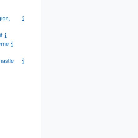
gion,
t
erne
nastie