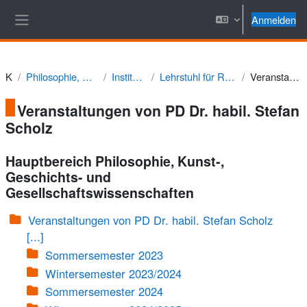
Zum Hauptinhalt
Anmelden
Website-Übersicht
Kurse
Philosophie, Kunst-, Geschichts- und Gesellschaftswissenschaften
Institut für Evangelische Theologie
Lehrstuhl für Religionspädagogik und Didaktik des Religionsunterrichts
Veranstaltungen von PD Dr. habil. Stefan Scholz
Veranstaltungen von PD Dr. habil. Stefan
Scholz
Hauptbereich Philosophie, Kunst-,
Geschichts- und
Gesellschaftswissenschaften
Veranstaltungen von PD Dr. habil. Stefan Scholz
[...]
Sommersemester 2023
Wintersemester 2023/2024
Sommersemester 2024