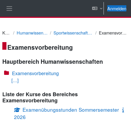
Zum Hauptinhalt
Anmelden
Website-Übersicht
Kurse
Humanwissenschaften
Sportwissenschaft - Lehramt
Examensvorbereitung
Examensvorbereitung
Hauptbereich Humanwissenschaften
Examensvorbereitung
[...]
Liste der Kurse des Bereiches
Examensvorbereitung
Examenübungsstunden Sommersemester
2026