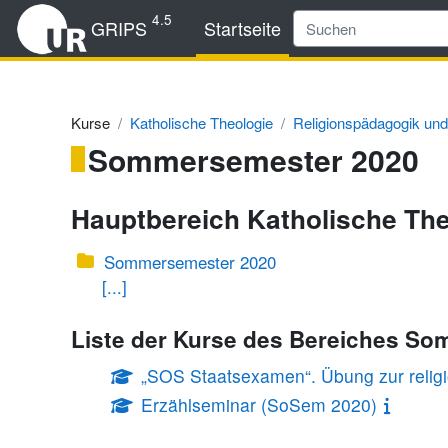
Zum Hauptinhalt
4.5
GRIPS
Startseite
Kurse
Katholische Theologie
Religionspädagogik und
Sommersemester 2020
Hauptbereich Katholische The
Sommersemester 2020
[...]
Liste der Kurse des Bereiches S
„SOS Staatsexamen“. Übung zur relig
Erzählseminar (SoSem 2020)