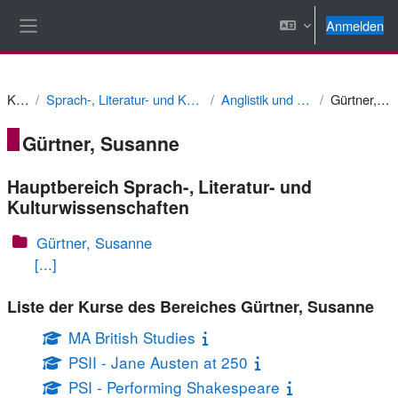
Zum Hauptinhalt
Anmelden
Website-Übersicht
Kurse
Sprach-, Literatur- und Kulturwissenschaften
Anglistik und Amerikanistik
Gürtner, Susanne
Gürtner, Susanne
Hauptbereich Sprach-, Literatur- und
Kulturwissenschaften
Gürtner, Susanne
[...]
Liste der Kurse des Bereiches Gürtner, Susanne
MA British Studies
PSII - Jane Austen at 250
PSI - Performing Shakespeare