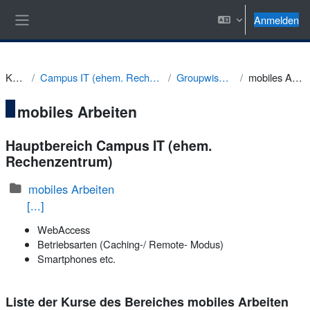
Zum Hauptinhalt
Anmelden
Website-Übersicht
Kurse
Campus IT (ehem. Rechenzentrum)
Groupwise Kurse
mobiles Arbeiten
mobiles Arbeiten
Hauptbereich Campus IT (ehem.
Rechenzentrum)
mobiles Arbeiten
[...]
WebAccess
Betriebsarten (Caching-/ Remote- Modus)
Smartphones etc.
Liste der Kurse des Bereiches mobiles Arbeiten