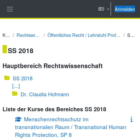
Zum Hauptinhalt
Anmelden
Website-Übersicht
Kurse
Rechtswissenschaft
Öffentliches Recht / Lehrstuhl Prof. Dr. Alexander Graser
SS 2018
SS 2018
Hauptbereich Rechtswissenschaft
SS 2018
[...]
Dr. Claudia Hofmann
Liste der Kurse des Bereiches SS 2018
Menschenrechtsschutz im
transnationalen Raum / Transnational Human
Rights Protection, SP 8