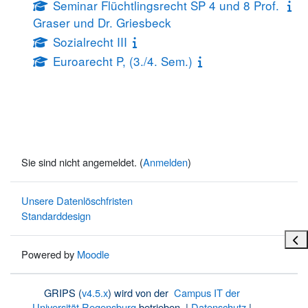
Seminar Flüchtlingsrecht SP 4 und 8 Prof.
Graser und Dr. Griesbeck
Sozialrecht III
Euroarecht P, (3./4. Sem.)
Sie sind nicht angemeldet. (
Anmelden
)
Unsere Datenlöschfristen
Standarddesign
Bloc
Powered by
Moodle
GRIPS (
v4.5.x
) wird von der
Campus IT der
Universität Regensburg
betrieben. |
Datenschutz
|