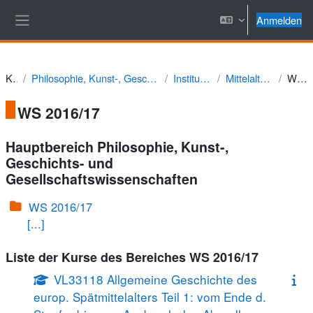
Zum Hauptinhalt
Anmelden
Website-Übersicht
Kurse
Philosophie, Kunst-, Geschichts- und Gesellschaftswissenschaften
Institut für Geschichte
Mittelalterliche Geschichte
WS 2016/17
WS 2016/17
Hauptbereich Philosophie, Kunst-,
Geschichts- und
Gesellschaftswissenschaften
WS 2016/17
[...]
Liste der Kurse des Bereiches WS 2016/17
VL33118 Allgemeine Geschichte des
europ. Spätmittelalters Teil 1: vom Ende d.