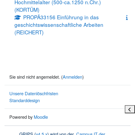
Hochmittelalter (500-ca.1250 n.Chr.)
(KORTÜM)
PROPÄ33156 Einführung in das
geschichtswissenschaftliche Arbeiten
(REICHERT)
Sie sind nicht angemeldet. (
Anmelden
)
Unsere Datenlöschfristen
Standarddesign
Bloc
Powered by
Moodle
GRIPS (
v4.5.x
) wird von der
Campus IT der