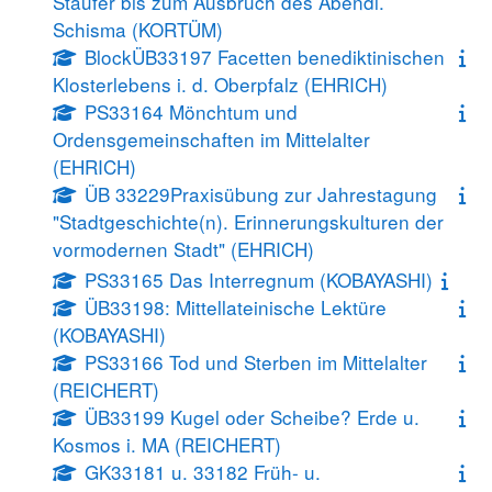
Staufer bis zum Ausbruch des Abendl.
Schisma (KORTÜM)
BlockÜB33197 Facetten benediktinischen
Klosterlebens i. d. Oberpfalz (EHRICH)
PS33164 Mönchtum und
Ordensgemeinschaften im Mittelalter
(EHRICH)
ÜB 33229Praxisübung zur Jahrestagung
"Stadtgeschichte(n). Erinnerungskulturen der
vormodernen Stadt" (EHRICH)
PS33165 Das Interregnum (KOBAYASHI)
ÜB33198: Mittellateinische Lektüre
(KOBAYASHI)
PS33166 Tod und Sterben im Mittelalter
(REICHERT)
ÜB33199 Kugel oder Scheibe? Erde u.
Kosmos i. MA (REICHERT)
GK33181 u. 33182 Früh- u.