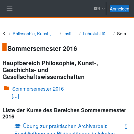
Zum Hauptinhalt
Anmelden
Website-Übersicht
Kurse
Philosophie, Kunst-, Geschichts- und Gesellschaftswissenschaften
Institut für Geschichte
Lehrstuhl für Bayerische Landesgeschichte
Sommersemester 2016
Sommersemester 2016
Hauptbereich Philosophie, Kunst-,
Geschichts- und
Gesellschaftswissenschaften
Sommersemester 2016
[...]
Liste der Kurse des Bereiches Sommersemester
2016
Übung zur praktischen Archivarbeit:
Erschließung von Bildbeständen in lokalen