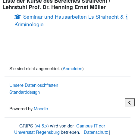
Liste der Kurse des Bereiches Strafrecht /
Lehrstuhl Prof. Dr. Henning Ernst Müller
Seminar und Hausarbeiten Ls Strafrecht &
Kriminologie
Sie sind nicht angemeldet. (
Anmelden
)
Unsere Datenlöschfristen
Standarddesign
Bloc
Powered by
Moodle
GRIPS (
v4.5.x
) wird von der
Campus IT der
Universität Regensburg
betrieben. |
Datenschutz
|