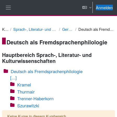
Zum Hauptinhalt
Anmelden
Website-Übersicht
Kurse
Sprach-, Literatur- und Kulturwissenschaften
Germanistik
Deutsch als Fremdsprachenphilologie
Deutsch als Fremdsprachenphilologie
Hauptbereich Sprach-, Literatur- und
Kulturwissenschaften
Deutsch als Fremdsprachenphilologie
[...]
Kramel
Thurmair
Trenner-Haberkorn
Szurawitzki
Keine Kurse in diesem Kursbereich