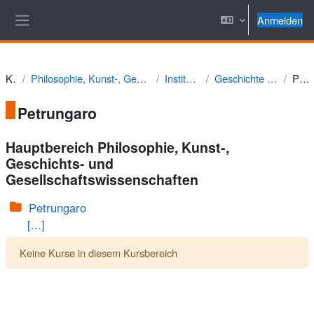
Zum Hauptinhalt
Anmelden
Website-Übersicht
Kurse
Philosophie, Kunst-, Geschichts- und Gesellschaftswissenschaften
Institut für Geschichte
Geschichte Südost- und Osteuropas
Petrungaro
Petrungaro
Hauptbereich Philosophie, Kunst-,
Geschichts- und
Gesellschaftswissenschaften
Petrungaro
[...]
Keine Kurse in diesem Kursbereich