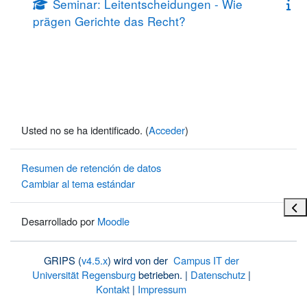
Seminar: Leitentscheidungen - Wie
prägen Gerichte das Recht?
Usted no se ha identificado. (
Acceder
)
Resumen de retención de datos
Cambiar al tema estándar
Abri
Desarrollado por
Moodle
GRIPS (
v4.5.x
) wird von der
Campus IT der
Universität Regensburg
betrieben. |
Datenschutz
|
Kontakt
|
Impressum