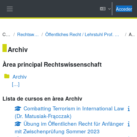
Salta al contenido principal
Acceder
Panel lateral
Cursos
Rechtswissenschaft
Öffentliches Recht / Lehrstuhl Prof. Dr. Robert Uerpmann-Wittzack
Archiv
Archiv
Àrea principal Rechtswissenschaft
Archiv
[...]
Lista de cursos en àrea Archiv
Combatting Terrorism in International Law
(Dr. Matusiak-Frącczak)
Übung im Öffentlichen Recht für Anfänger
mit Zwischenprüfung Sommer 2023