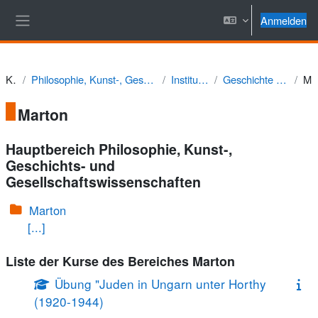
Zum Hauptinhalt
Anmelden
Website-Übersicht
Kurse
Philosophie, Kunst-, Geschichts- und Gesellschaftswissenschaften
Institut für Geschichte
Geschichte Südost- und Osteuropas
Mar
Marton
Hauptbereich Philosophie, Kunst-,
Geschichts- und
Gesellschaftswissenschaften
Marton
[...]
Liste der Kurse des Bereiches Marton
Übung "Juden in Ungarn unter Horthy
(1920-1944)