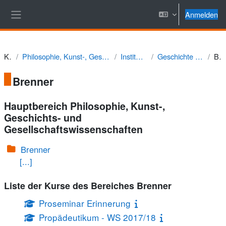
Zum Hauptinhalt
Anmelden
Website-Übersicht
Kurse
Philosophie, Kunst-, Geschichts- und Gesellschaftswissenschaften
Institut für Geschichte
Geschichte Südost- und Osteuropas
Brenne
Brenner
Hauptbereich Philosophie, Kunst-,
Geschichts- und
Gesellschaftswissenschaften
Brenner
[...]
Liste der Kurse des Bereiches Brenner
Proseminar Erinnerung
Propädeutikum - WS 2017/18