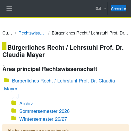
Salta al contenido principal
Acceder
Panel lateral
Cursos
Rechtswissenschaft
Bürgerliches Recht / Lehrstuhl Prof. Dr. Claudia Mayer
Bürgerliches Recht / Lehrstuhl Prof. Dr.
Claudia Mayer
Àrea principal Rechtswissenschaft
Bürgerliches Recht / Lehrstuhl Prof. Dr. Claudia
Mayer
[...]
Archiv
Sommersemester 2026
Wintersemester 26/27
No hay cursos en esta categoría