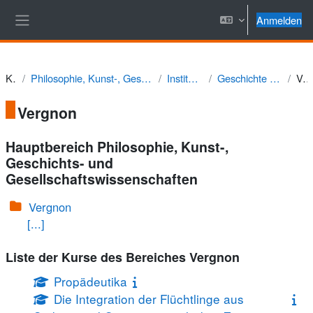
Zum Hauptinhalt
Anmelden
Website-Übersicht
Kurse
Philosophie, Kunst-, Geschichts- und Gesellschaftswissenschaften
Institut für Geschichte
Geschichte Südost- und Osteuropas
Vergnon
Vergnon
Hauptbereich Philosophie, Kunst-,
Geschichts- und
Gesellschaftswissenschaften
Vergnon
[...]
Liste der Kurse des Bereiches Vergnon
Propädeutika
Die Integration der Flüchtlinge aus