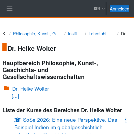
Zum Hauptinhalt
Anmelden
Website-Übersicht
Kurse
Philosophie, Kunst-, Geschichts- und Gesellschaftswissenschaften
Institut für Geschichte
Lehrstuhl für Didaktik der Geschichte
Dr. Heike Wolter
Dr. Heike Wolter
Hauptbereich Philosophie, Kunst-,
Geschichts- und
Gesellschaftswissenschaften
Dr. Heike Wolter
[...]
Liste der Kurse des Bereiches Dr. Heike Wolter
SoSe 2026: Eine neue Perspektive. Das
Beispiel Indien im globalgeschichtlich