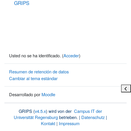
GRIPS
Usted no se ha identificado. (
Acceder
)
Resumen de retención de datos
Cambiar al tema estándar
Abri
Desarrollado por
Moodle
GRIPS (
v4.5.x
) wird von der
Campus IT der
Universität Regensburg
betrieben. |
Datenschutz
|
Kontakt
|
Impressum