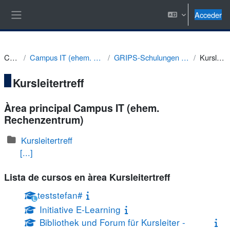
Salta al contenido principal
Acceder
Panel lateral
Cursos
Campus IT (ehem. Rechenzentrum)
GRIPS-Schulungen - bis SoSe 2019
Kursleitertreff
Kursleitertreff
Àrea principal Campus IT (ehem.
Rechenzentrum)
Kursleitertreff
[...]
Lista de cursos en àrea Kursleitertreff
teststefan#
L
Initiative E-Learning
Bibliothek und Forum für Kursleiter -