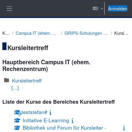
Zum Hauptinhalt
Anmelden
Website-Übersicht
Kurse
Campus IT (ehem. Rechenzentrum)
GRIPS-Schulungen - bis SoSe 2019
Kursleitertreff
Kursleitertreff
Hauptbereich Campus IT (ehem.
Rechenzentrum)
Kursleitertreff
[...]
Liste der Kurse des Bereiches Kursleitertreff
teststefan#
L
Initiative E-Learning
Bibliothek und Forum für Kursleiter -