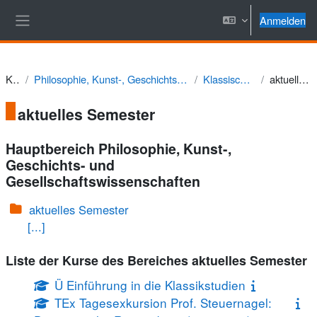
Zum Hauptinhalt
Anmelden
Website-Übersicht
Kurse
Philosophie, Kunst-, Geschichts- und Gesellschaftswissenschaften
Klassische Archäologie
aktuelles Semester
aktuelles Semester
Hauptbereich Philosophie, Kunst-,
Geschichts- und
Gesellschaftswissenschaften
aktuelles Semester
[...]
Liste der Kurse des Bereiches aktuelles Semester
Ü Einführung in die Klassikstudien
TEx Tagesexkursion Prof. Steuernagel: