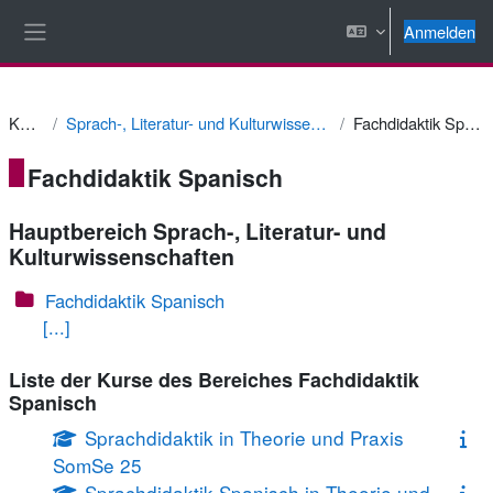
Zum Hauptinhalt
Anmelden
Website-Übersicht
Kurse
Sprach-, Literatur- und Kulturwissenschaften
Fachdidaktik Spanisch
Fachdidaktik Spanisch
Hauptbereich Sprach-, Literatur- und
Kulturwissenschaften
Fachdidaktik Spanisch
[...]
Liste der Kurse des Bereiches Fachdidaktik
Spanisch
Sprachdidaktik in Theorie und Praxis
SomSe 25
Sprachdidaktik Spanisch in Theorie und