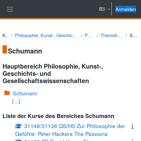
Zum Hauptinhalt
Anmelden
Website-Übersicht
Kurse
Philosophie, Kunst-, Geschichts- und Gesellschaftswissenschaften
Philosophie
Theoretische Philosophie
Schumann
Schumann
Hauptbereich Philosophie, Kunst-,
Geschichts- und
Gesellschaftswissenschaften
Schumann
[...]
Liste der Kurse des Bereiches Schumann
31148/31136 QS/HS Zur Philosophie der
Gefühle: Peter Hackers The Passions