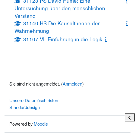
31123 PS David Hume: Eine
Untersuchung über den menschlichen
Verstand
31140 HS Die Kausaltheorie der
Wahrnehmung
31107 VL Einführung in die Logik
Sie sind nicht angemeldet. (
Anmelden
)
Unsere Datenlöschfristen
Standarddesign
Bloc
Powered by
Moodle