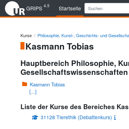
Zum Hauptinhalt
4.5
GRIPS
Startseite
Kurse
Philosophie, Kunst-, Geschichts- und Gesellsch
Kasmann Tobias
Hauptbereich Philosophie, Ku
Gesellschaftswissenschaften
Kasmann Tobias
[...]
Liste der Kurse des Bereiches Ka
31128 Tierethik (Debattenkurs)