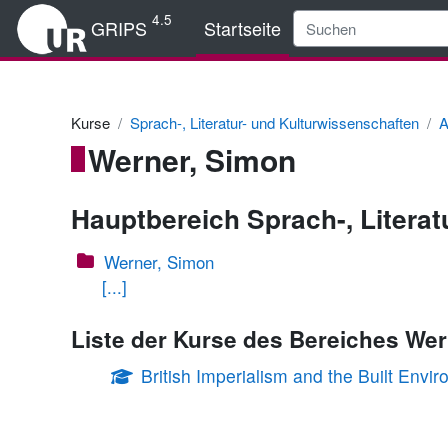
Zum Hauptinhalt
4.5
GRIPS
Startseite
Kurse
Sprach-, Literatur- und Kulturwissenschaften
A
Werner, Simon
Hauptbereich Sprach-, Litera
Werner, Simon
[...]
Liste der Kurse des Bereiches We
British Imperialism and the Built Env