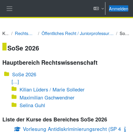
Zum Hauptinhalt
Anmelden
Website-Übersicht
Kurse
Rechtswissenschaft
Öffentliches Recht / Juniorprofessur Prof. Dr. Alexander Tischbirek
SoSe 2026
SoSe 2026
Hauptbereich Rechtswissenschaft
SoSe 2026
[...]
Kilian Lüders / Marie Solleder
Maximilian Gschwendner
Selina Guhl
Liste der Kurse des Bereiches SoSe 2026
Vorlesung Antidiskriminierungsrecht (SP 4