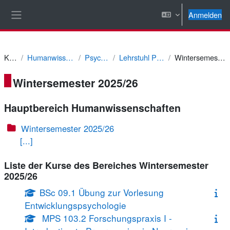
Zum Hauptinhalt
Anmelden
Website-Übersicht
Kurse
Humanwissenschaften
Psychologie
Lehrstuhl Prof. Köster
Wintersemester 2025/26
Wintersemester 2025/26
Hauptbereich Humanwissenschaften
Wintersemester 2025/26
[...]
Liste der Kurse des Bereiches Wintersemester
2025/26
BSc 09.1 Übung zur Vorlesung
Entwicklungspsychologie
MPS 103.2 Forschungspraxis I -