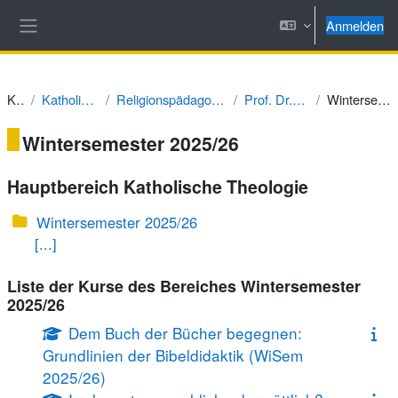
Zum Hauptinhalt
Anmelden
Website-Übersicht
Kurse
Katholische Theologie
Religionspädagogik und Didaktik des RU
Prof. Dr. Burkard Porzelt
Wintersemester 2025/26
Wintersemester 2025/26
Hauptbereich Katholische Theologie
Wintersemester 2025/26
[...]
Liste der Kurse des Bereiches Wintersemester
2025/26
Dem Buch der Bücher begegnen:
Grundlinien der Bibeldidaktik (WiSem
2025/26)