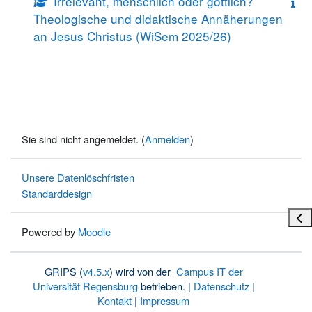
Irrelevant, menschlich oder göttlich?
Theologische und didaktische Annäherungen
an Jesus Christus (WiSem 2025/26)
Sie sind nicht angemeldet. (
Anmelden
)
Unsere Datenlöschfristen
Standarddesign
Bloc
Powered by
Moodle
GRIPS (
v4.5.x
) wird von der
Campus IT der
Universität Regensburg
betrieben. |
Datenschutz
|
Kontakt
|
Impressum