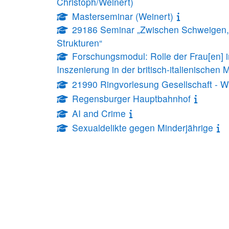
Christoph/Weinert)
Masterseminar (Weinert)
29186 Seminar „Zwischen Schweigen, W
Strukturen“
Forschungsmodul: Rolle der Frau[en] im
Inszenierung in der britisch-italienischen
21990 Ringvorlesung Gesellschaft - 
Regensburger Hauptbahnhof
AI and Crime
Sexualdelikte gegen Minderjährige